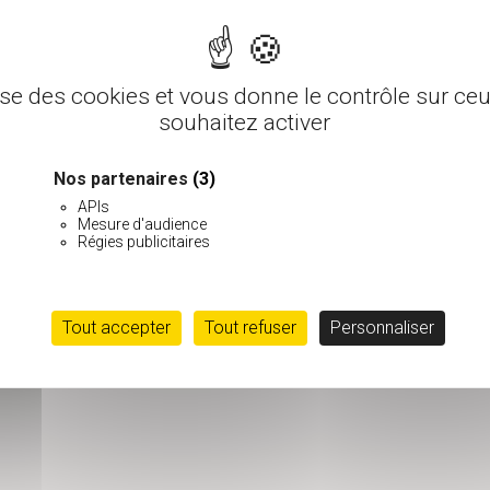
PAIEMENT SÉCURISÉ
lise des cookies et vous donne le contrôle sur c
souhaitez activer
Nos partenaires
(3)
APIs
Mesure d'audience
Régies publicitaires
Tout accepter
Tout refuser
Personnaliser