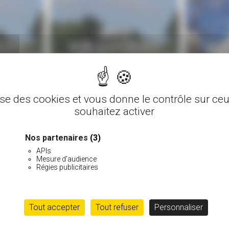
lise des cookies et vous donne le contrôle sur c
souhaitez activer
TULBAGHIA violacea Morganita
AMELANCHIER 
Nos partenaires
(3)
Amélanchier d
21,00 €
Nous consulter
r de
APIs
Mesure d'audience
Régies publicitaires
Tout accepter
Tout refuser
Personnaliser