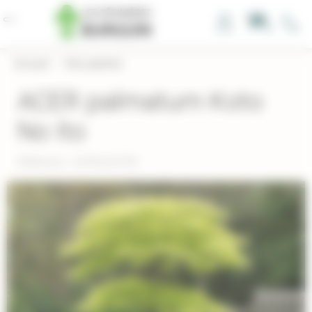
Panneau de gestion des cookies
0
Accueil
›
Nos plantes
ACER palmatum Koto
No Ito
Réference : ACPALKOTNI