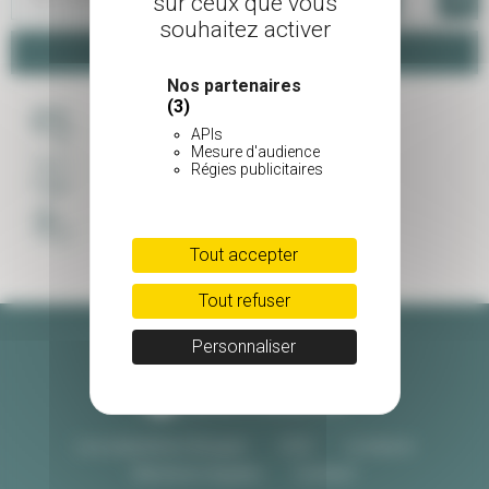
sur ceux que vous
souhaitez activer
Panier
Nos partenaires
(3)
PAIEMENT SÉCURISÉ
APIs
Mesure d'audience
Régies publicitaires
LIVRAISON SOIGNÉE
UNE ÉQUIPE À VOTRE ECOUTE
Tout accepter
Tout refuser
Personnaliser
Les pépinières Burguin
CGV
Livraison
Mentions légales
Contact