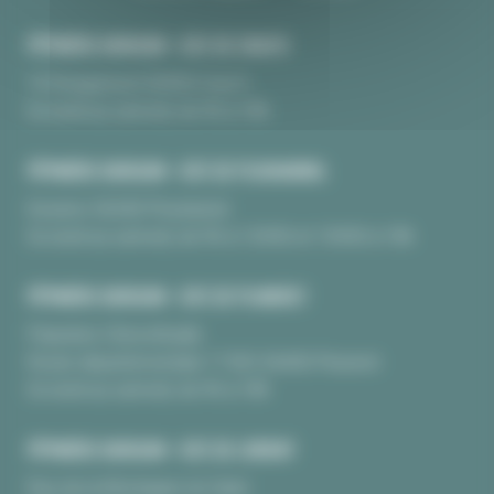
PÉPINIÈRE BURGUIN • SITE DE CRAC'H
10 Kerguinoret 56950 Crac’h
Du lundi au samedi, de 9h à 18h
PÉPINIÈRE BURGUIN • SITE DE PLOUHARNEL
Kerarno 56340 Plouharnel
Du lundi au samedi, de 9h à 12H30 et 13H30 à 18h
PÉPINIÈRE BURGUIN • SITE DE PLUNERET
Pépinière Chèvrefeuille
Route départementale 17 BIS 56400 Pluneret
Du lundi au samedi, de 9h à 18h
PÉPINIÈRE BURGUIN • SITE DE LORIENT
Rue de la Montagne du Salut