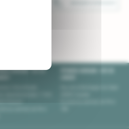
LIVRAISON SOIGNÉE
UNE ÉQUIPE À VOTRE ECOUTE
NIÈRE BURGUIN • SITE DE
PÉPINIÈRE BURGUIN • SITE DE
NERET
LORIENT
nière Chèvrefeuille
Rue de la Montagne du Salut
te départementale 17 BIS
56850 Caudan
00 Pluneret
Du lundi au samedi, de 9h à
undi au samedi, de 9h à
18h