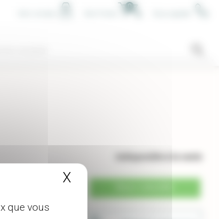
0
Mon compte
Mon Panier
Nous appeler
Indisponible à la vente
X
Masquer le bandeau de
-
+
Nous consulter
té
eux que vous