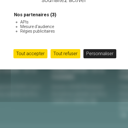
PAIEMENT SÉCURISÉ
Nos partenaires
(3)
APIs
Mesure d'audience
Régies publicitaires
Tout accepter
Tout refuser
Personnaliser
E BURGUIN • SITE DE
PÉPINIÈRE BURGUIN • SITE DE
PÉPI
PLOUHARNEL
PLU
uinoret 56950 Crac’h
Kerarno 56340 Plouharnel
Pépi
 au samedi, de 9h à
Du lundi au samedi, de 9h à
Rou
12H30 et 13H30 à 18h
564
Du l
18h