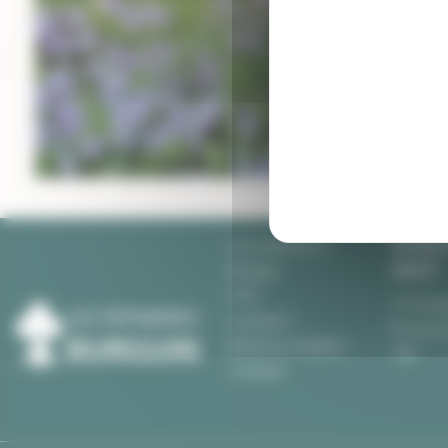
PÉPINIÈR
Les pépinières
CRAC'H
Burguin
CGV
10 Kerg
Livraison
Du lundi
Mentions légales
18h
Contact