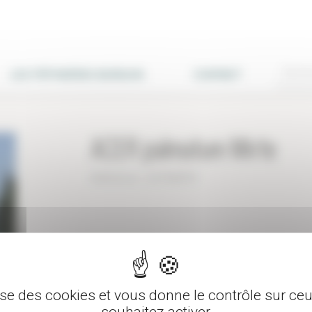
LES PÉPINIÈRES BURGUIN
CONTACT
ACER palmatum Mirte
Réference : ACPMIRTE
100/125cm - Pot de 25-30 L
Quanti
lise des cookies et vous donne le contrôle sur c
souhaitez activer