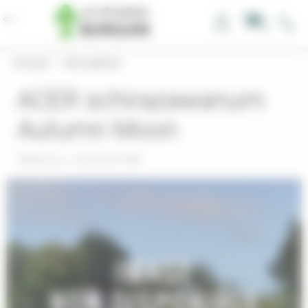
Panneau de gestion des cookies
0
Accueil
›
Nos plantes
ACER schirazawanum
Autumn Moon
Réference : ACSCHAUTMO