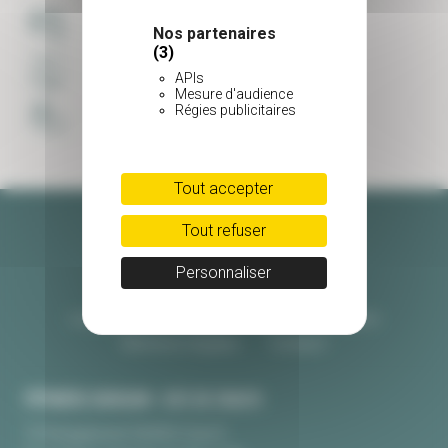
PAIEMENT SÉCURISÉ
Nos partenaires
(3)
LIVRAISON SOIGNÉE
APIs
Mesure d'audience
Régies publicitaires
UNE ÉQUIPE À VOTRE ECOUTE
Tout accepter
Tout refuser
Personnaliser
Les pépinières Burguin
CGV
Livraison
Mentions légales
Contact
PÉPINIÈRE BURGUIN • SITE DE CRAC'H
10 Kerguinoret 56950 Crac’h