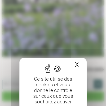
X
Masquer 
Indisponible à la vente
Ce site utilise des
-
+
80/100cm - Pot de 18-20 L
cookies et vous
donne le contrôle
sur ceux que vous
Nous consulter
souhaitez activer