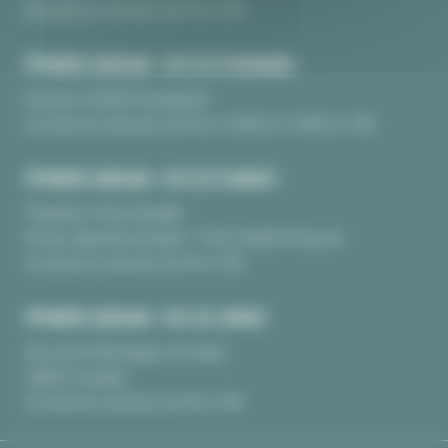
Du lundi au samedi, de 9h à 18h
PÉPINIÈRE BURGUIN • SITE DE PLOUHARNEL
Kerarno 56340 Plouharnel
Du lundi au samedi, de 9h à 12H30 et 13H30 à 18h
PÉPINIÈRE BURGUIN • SITE DE PLUNERET
Pépinière Chèvrefeuille
Route départementale 17 BIS 56400 Pluneret
Du lundi au samedi, de 9h à 18h
PÉPINIÈRE BURGUIN • SITE DE LORIENT
Rue de la Montagne du Salut
56850 Caudan
Du lundi au samedi, de 9h à 18h