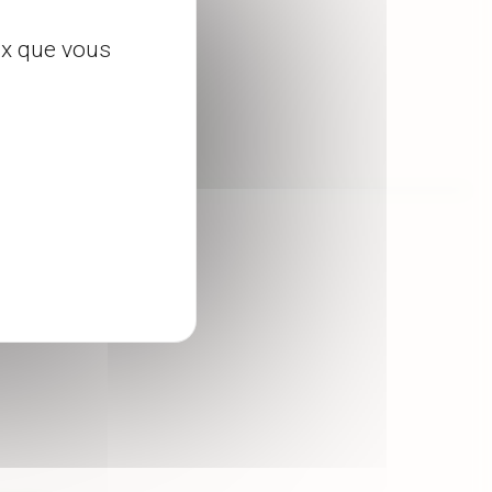
eux que vous