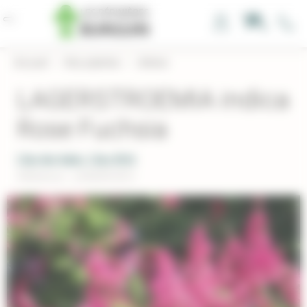
Panneau de gestion des cookies
0
Accueil
›
Nos plantes
›
Arbres
LAGERSTROEMIA indica
Rose Fuchsia
Lilas des Indes, Lilas d'été
Réference : LAINDROSFU