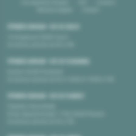
Les pépinières Burguin
CGV
Livraison
Mentions légales
Contact
PÉPINIÈRE BURGUIN • SITE DE CRAC'H
10 Kerguinoret 56950 Crac’h
Du lundi au samedi, de 9h à 18h
PÉPINIÈRE BURGUIN • SITE DE PLOUHARNEL
Kerarno 56340 Plouharnel
Du lundi au samedi, de 9h à 12H30 et 13H30 à 18h
PÉPINIÈRE BURGUIN • SITE DE PLUNERET
Pépinière Chèvrefeuille
Route départementale 17 BIS 56400 Pluneret
Du lundi au samedi, de 9h à 18h