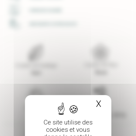
LIVRAISON SOIGNÉE
UNE ÉQUIPE À VOTRE ECOUTE
Couleur de fleur
Couleur de feuillage
Rose
Vert
X
Masquer 
Exposition
Rusticité
Soleil
Résistant (-9 à -15°C)
Ce site utilise des
cookies et vous