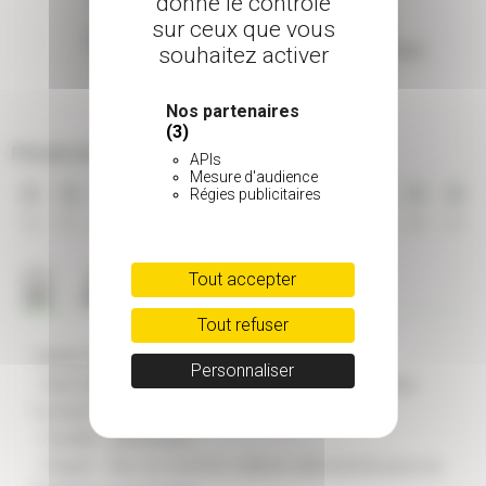
donne le contrôle
sur ceux que vous
Taille adulte
Type de feuillage
souhaitez activer
2 à 5 m
Caduc
Nos partenaires
(3)
Période de floraison
APIs
Mesure d'audience
Régies publicitaires
JAN
FEV
MAR
AVR
MAI
JUI
JUI
AOU
SEP
OCT
NOV
DEC
Tout accepter
Tout refuser
CARACTÉRISTIQUES GÉNÉRALES
Personnaliser
- Nom scientifique : LAGERSTROEMIA indica 'Rose
Fuchsia'
- Famille : Lythracées
- Origine : Asie du Sud-Est, cultivar sélectionné pour sa