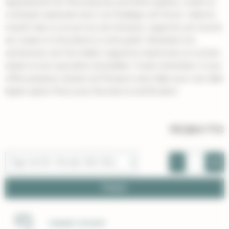
apparaissent de l'été jusqu'aux premières gelées, créant un
contraste saisissant avec son feuillage vert foncé. Idéal en
massif, haie ou en pot sur une terrasse, il apporte une touche
de couleur et d'exotisme à votre jardin. Résistant à la
sécheresse une fois établi, il apprécie néanmoins un sol bien
drainé et une exposition ensoleillée. Facile d'entretien, il vous
offrira plusieurs années de floraison sans faille avec une taille
légère après l'hiver pour favoriser la ramification.
797,00 €
TTC
-
+
Panier
PAIEMENT SÉCURISÉ