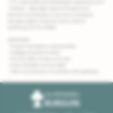
-15°C, mais préfère les températures supérieures à 0°C
- Entretien : Taille légère après la floraison pour
favoriser la ramification et une forme compacte,
arrosage régulier en période sèche, tolère la
sécheresse une fois établie
AVANTAGES
- Floraison abondante et spectaculaire
- Feuillage persistant et dense
- Peut être utilisé en haie ou en isolé
- Facile d'entretien une fois établi
- Tolère la sécheresse et la pollution atmosphérique