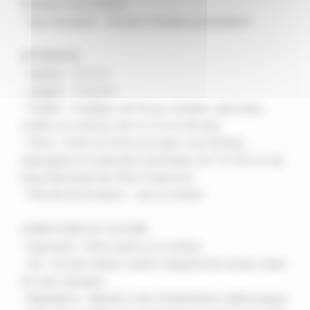
floraison rose fuchsia
- Type de plante : Arbuste à feuilles persistantes
APPARENCE
- Hauteur : 2 à 4 m
- Largeur : 1,5 à 3 m
- Feuilles : Feuillage vert foncé, simples, opposées,
ovales et coriaces, de 5 à 10 cm de long
- Fleurs : Fleurs en forme de tube, rose fuchsia,
regroupées en panicules terminales, de 15 à 30 cm de
long, fleurissant de l'été à l'automne
- Période de floraison : Juin à octobre
CONDITIONS DE CULTURE
- Exposition : Plein soleil ou mi-ombre
- Sol : Sol bien drainé, neutre à légèrement acide, tolère
les sols calcaires
- Résistance : Résiste à des températures allant jusqu'à