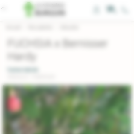
Panneau de gestion des cookies
0
Accueil
›
Nos plantes
›
Arbustes
FUCHSIA x Bernisser
Hardy
Fuchsia hybride
Réference : FUBERHAR