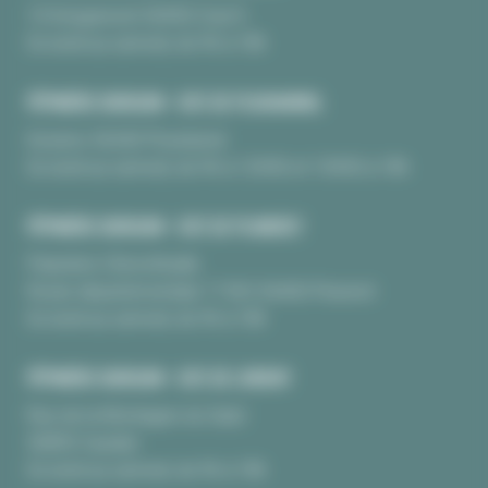
10 Kerguinoret 56950 Crac’h
Du lundi au samedi, de 9h à 18h
PÉPINIÈRE BURGUIN • SITE DE PLOUHARNEL
Kerarno 56340 Plouharnel
Du lundi au samedi, de 9h à 12H30 et 13H30 à 18h
PÉPINIÈRE BURGUIN • SITE DE PLUNERET
Pépinière Chèvrefeuille
Route départementale 17 BIS 56400 Pluneret
Du lundi au samedi, de 9h à 18h
PÉPINIÈRE BURGUIN • SITE DE LORIENT
Rue de la Montagne du Salut
56850 Caudan
Du lundi au samedi, de 9h à 18h