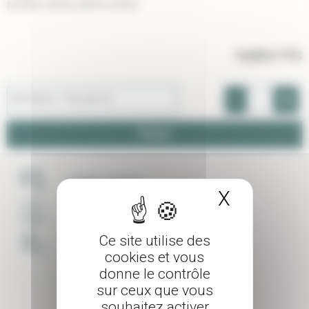
profiter année après année.
14,00 €
TTC
-
+
20/40cm - Pot de 3 L
Panier
PAIEMENT SÉCURISÉ
X
Masquer 
LIVRAISON SOIGNÉE
Ce site utilise des
UNE ÉQUIPE À VOTRE ECOUTE
cookies et vous
donne le contrôle
sur ceux que vous
souhaitez activer