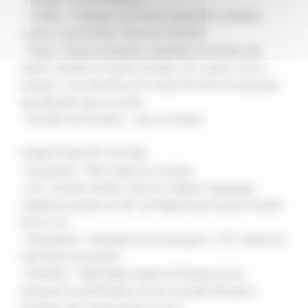
- Feuilles : Feuillage vert foncé, opposées, simples,
ovales à lancéolées, finement dentées.
- Fleurs : Fleurs pendantes, tubulaires, formées par
quatre sépales et quatre pétales, de couleur rose à
pourpre. Les étamines et le style forment un long tube
qui dépasse de la corolle.
- Période de floraison : Juin à octobre
CONDITIONS DE CULTURE
- Exposition : Plein soleil à mi-ombre
- Sol : Sol bien drainé, riche en matière organique,
maintenu humide en été. pH légèrement acide à neutre
(5,5 à 7,5).
- Résistance : Résistant au froid jusqu'à -15°C, tolère les
sols frais et humides.
- Entretien : Taille légère après la floraison pour
favoriser la ramification et une nouvelle floraison.