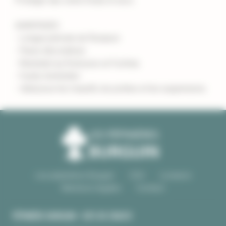
Protéger des vents froids et secs.
AVANTAGES
- Longue période de floraison
- Fleurs décoratives
- Résistant au froid pour un Fuchsia
- Facile d'entretien
- Idéal pour les massifs, les potées et les suspensions.
Les pépinières Burguin
CGV
Livraison
Mentions légales
Contact
PÉPINIÈRE BURGUIN • SITE DE CRAC'H