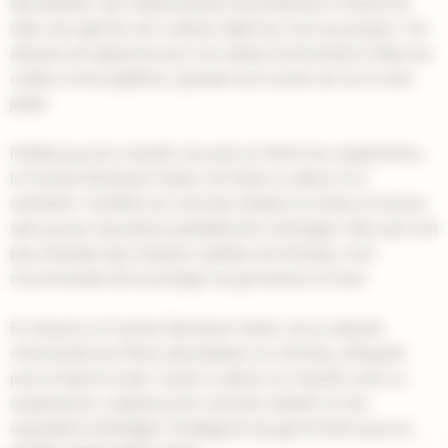
abondantes, qui s'épanouissent du printemps à l'automne
dans une gamme de couleurs allant du rose au pourpre. Cet
arbuste est apprécié pour son attrait ornemental et attire les
colibris et les papillons, ajoutant une touche de vie à votre
jardin.
Parfait pour les massifs, les pots et même les suspensions,
le Fuchsia 'Bernisser Hardy' est facile à cultiver et à
entretenir. Il préfère les sols bien drainés et riches en humus,
ainsi qu'une exposition partiellement ombragée. Bien qu'il soit
plus résistant que d'autres variétés de fuchsias, il est
recommandé de le protéger du gel intense en hiver.
En résumé, le Fuchsia 'Bernisser Hardy' est un arbuste
ornemental aux fleurs abondantes et colorées, attrayant
pour la faune locale. Facile à cultiver en massifs, pots ou
suspensions, il apprécie les sols bien drainés et une
exposition ombragée. Protégez-le du gel en hiver pour en