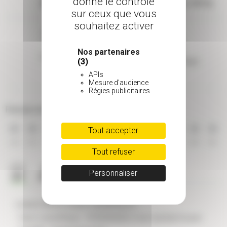
donne le contrôle
Mi-ombre
Très résistant (>-15°C)
sur ceux que vous
souhaitez activer
Nos partenaires
Taille adulte
Type de feuillage
(3)
1 à 2 m
Caduc
APIs
Mesure d'audience
Régies publicitaires
Période de floraison
Tout accepter
JAN
FEV
MAR
AVR
MAI
JUI
JUI
AOU
SEP
OCT
NOV
DEC
Tout refuser
Personnaliser
CARACTÉRISTIQUES GÉNÉRALES
- Nom scientifique : HYDRANGEA macrophylla Kazan