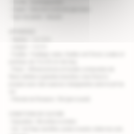
- Famille : Hydrangeacées
- Origine : Sélection horticole japonaise
- Type de plante : Arbuste
APPARENCE
- Hauteur : 1 à 1,5 m
- Largeur : 1 à 2 m
- Feuilles : Feuillage caduc, feuilles vert foncé, ovales et
pointues, de 10 à 20 cm de long
- Fleurs : Inflorescences en boules composées de
fleurs stériles à grandes bractées, rose foncé à
pourpre avec des nuances changeantes selon le pH du
sol
- Période de floraison : Été (juin à août)
CONDITIONS DE CULTURE
- Exposition : Mi-ombre à ombre
- Sol : Sol frais, humifère, acide à neutre, tolère les sols