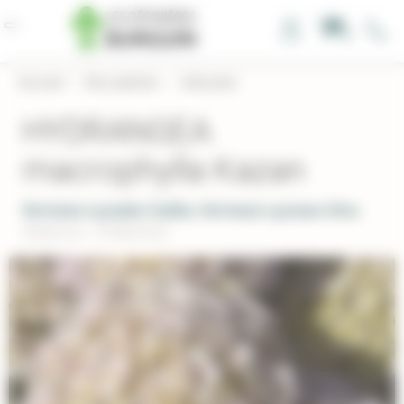
Panneau de gestion des cookies
0
Accueil
›
Nos plantes
›
Arbustes
HYDRANGEA
macrophylla Kazan
Hortensia à grandes feuilles, Hortensia à grosses têtes
Réference : HYMACKAZ