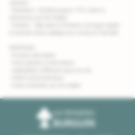
calcaires
- Résistance : Rustique jusqu'à -15°C, tolère la
sécheresse une fois établie
- Entretien : Taille après la floraison, arrosage régulier
en période sèche, paillage pour conserver l'humidité
AVANTAGES
- Floraison abondante
- Fleurs grandes et décoratives
- Adaptabilité à différents types de sols
- Intérêt ornemental élevé
- Facile d'entretien une fois établie