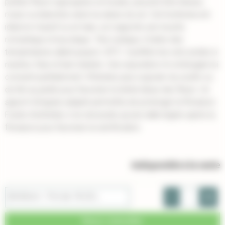
petites fleurs regroupées en boules, peuvent être bleues,
roses ou blanches selon la nature du sol. Cet hortensia est
idéal en massif ou en haie, où il apporte une touche
romantique et bucolique. Très rustique, il tolère des
températures allant jusqu'à -20°C. Il préfère les sols acides à
neutres, frais et bien drainés. Une exposition mi-ombragée lui
convient parfaitement. N'hésitez pas à ajouter du soufre ou
du thé au jardin pour favoriser la teinte bleue des fleurs. Un
apport d'engrais adapté permettra de prolonger la floraison.
Facile d'entretien, il ne nécessite qu'une taille légère après la
floraison pour favoriser la ramification.
Indisponible à la vente
-
+
40/60cm - Pot de 18-20 L
Nous consulter