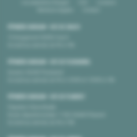
Les pépinières Burguin
CGV
Livraison
Mentions légales
Contact
PÉPINIÈRE BURGUIN • SITE DE CRAC'H
10 Kerguinoret 56950 Crac’h
Du lundi au samedi, de 9h à 18h
PÉPINIÈRE BURGUIN • SITE DE PLOUHARNEL
Kerarno 56340 Plouharnel
Du lundi au samedi, de 9h à 12H30 et 13H30 à 18h
PÉPINIÈRE BURGUIN • SITE DE PLUNERET
Pépinière Chèvrefeuille
Route départementale 17 BIS 56400 Pluneret
Du lundi au samedi, de 9h à 18h