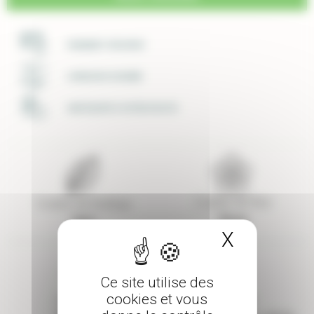
PAIEMENT SÉCURISÉ
LIVRAISON SOIGNÉE
UNE ÉQUIPE À VOTRE ECOUTE
Couleur de fleur
Couleur de feuillage
Rose
Vert
X
Masquer 
Ce site utilise des
cookies et vous
Exposition
Rusticité