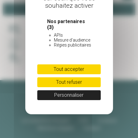
souhaitez activer
Panier
Nos partenaires
(3)
PAIEMENT SÉCURISÉ
APIs
Mesure d'audience
Régies publicitaires
LIVRAISON SOIGNÉE
UNE ÉQUIPE À VOTRE ECOUTE
Tout accepter
Tout refuser
Personnaliser
Les pépinières Burguin
CGV
Livraison
Mentions légales
Contact