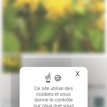
X
Masquer 
14,00 €
TTC
Ce site utilise des
cookies et vous
donne le contrôle
-
+
20/40cm - Pot de 3 L
sur ceux que vous