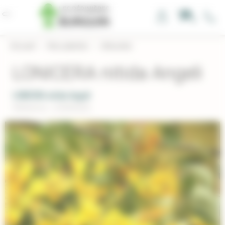
Panneau de gestion des cookies
0
Accueil
›
Nos plantes
›
Arbustes
LONICERA nitida Angeli
LONICERA nitida Angeli
Réference : LONANGEL