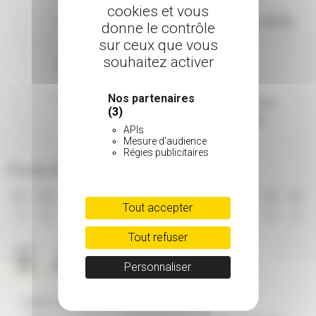
Parfum
Rusticité
cookies et vous
Parfumé
Résistant (-9 à -15°C)
donne le contrôle
sur ceux que vous
souhaitez activer
Taille adulte
Nos partenaires
Type de feuillage
(3)
2 à 5 m
Persistant
APIs
Mesure d'audience
Régies publicitaires
Période de floraison
Tout accepter
JAN
FEV
MAR
AVR
MAI
JUI
JUI
AOU
SEP
OCT
NOV
DEC
Tout refuser
Personnaliser
CARACTÉRISTIQUES GÉNÉRALES