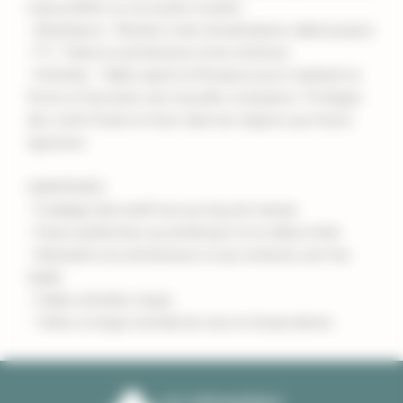
mais préfère un sol acide à neutre.
- Résistance : Résiste à des températures allant jusqu'à
-7°C. Tolère la sécheresse et les embruns.
- Entretien : Taillez après la floraison pour maintenir la
forme et favoriser une nouvelle croissance. Protégez
des vents froids en hiver dans les régions aux hivers
rigoureux.
AVANTAGES
- Feuillage décoratif tout au long de l'année
- Fleurs parfumées au printemps et en début d'été
- Résistant à la sécheresse et aux embruns une fois
établi
- Faible entretien requis
- Tolère un large éventail de sols et d'expositions