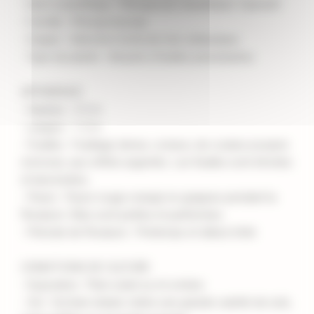
- Nom scientifique : Pittosporum tenuifolium 'Garnetti'
- Famille : Pittosporaceae
- Origine : Sélection horticole néo-zélandaise
- Type de plante : Arbuste à feuilles persistantes
APPARENCE
- Hauteur : 2-3 m
- Largeur : 1-2 m
- Feuilles : Feuillage dense, coriace, de couleur pourpre
à bronze, aux reflets argentés. Les feuilles sont étroites
et lancéolées.
- Fleurs : Fleurs rouge-orangé en grappes pendant la
floraison. Elles sont petites et parfumées.
- Période de floraison : Printemps et début d'été
CONDITIONS DE CULTURE
- Exposition : Plein soleil ou mi-ombre
- Sol : Sol bien drainé, tolère une grande variété de sols,