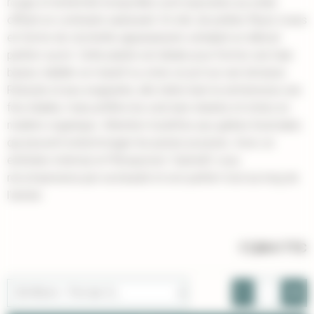
rouge à l'extrémité lorsqu'elles sont exposées au soleil,
offrant un contraste saisissant. En été, de petites fleurs roses
en forme de clochette apparaissent, exhalant un délicat
parfum sucré. Cette plante est idéale pour former une haie
basse, habiller un massif ou orner un pot sur une terrasse.
Robuste et peu exigeante, elle tolère bien la sécheresse une
fois établie, mais préfère les sols bien drainés et riches en
matière organique. Attention toutefois aux gelées hivernales
qui peuvent endommager les jeunes pousses. Avec un
entretien minimal, le Pittosporum 'Garnetti' vous
récompensera par sa beauté et son parfum tout au long de
l'année.
17,00 €
TTC
-
+