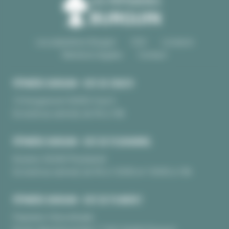
Les pépinières Burguin
CGV
Livraison
Mentions légales
Contact
PÉPINIÈRE BURGUIN • SITE DE CRAC'H
10 Kerguinoret 56950 Crac’h
Du lundi au samedi, de 9h à 18h
PÉPINIÈRE BURGUIN • SITE DE PLOUHARNEL
Kerarno 56340 Plouharnel
Du lundi au samedi, de 9h à 12H30 et 13H30 à 18h
PÉPINIÈRE BURGUIN • SITE DE PLUNERET
Pépinière Chèvrefeuille