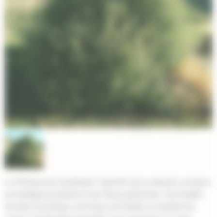
Le Pittosporum tenuifolium 'Garnetti' est un arbuste compact
au feuillage persistant et aux fleurs parfumées. Ses feuilles
étroites et pointues, d'un beau vert brillant, se teintent de