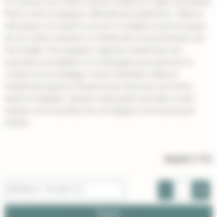
et coriaces, aux reflets cuivrés, mettent en valeur ses petites
fleurs roses en grappes, délicatement parfumées. Idéal en
haie basse, en massif ou en pot, il s'adapte à tous les types
de sol, même calcaires, et résiste bien à la sécheresse une
fois installé. Peu exigeant, il apprécie néanmoins une
exposition ensoleillée à mi-ombragée pour préserver la
couleur de son feuillage. Facile d'entretien, taillez-le
simplement après la floraison pour favoriser une forme
dense et régulière. Ajoutez cette petite merveille à votre
espace vert et profitez de son élégance tout au long de
l'année.
84,00 €
TTC
-
+
40/60cm - Pot de 12 L
Panier