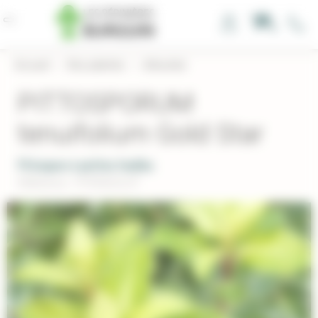
Panneau de gestion des cookies
0
Accueil
›
Nos plantes
›
Arbustes
PITTOSPORUM
tenuifolium Gold Star
Pittospore à petites feuilles
Réference : PITENGOLST