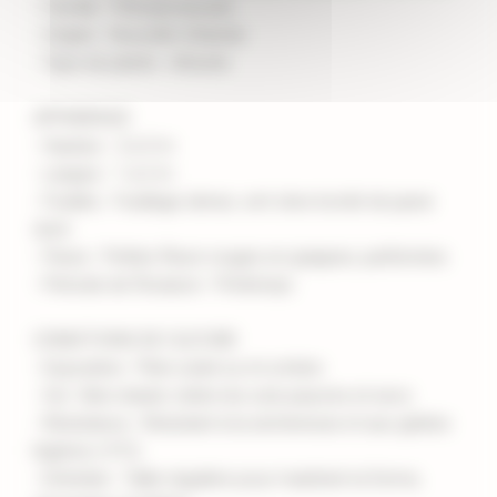
- Famille : Pittosporaceae
- Origine : Nouvelle-Zélande
- Type de plante : Arbuste
APPARENCE
- Hauteur : 2 à 3 m
- Largeur : 1 à 2 m
- Feuilles : Feuillage dense, vert olive bordé de jaune
doré
- Fleurs : Petites fleurs rouges en grappes, parfumées
- Période de floraison : Printemps
CONDITIONS DE CULTURE
- Exposition : Plein soleil ou mi-ombre
- Sol : Bien drainé, tolère les sols pauvres et secs
- Résistance : Résistant à la sécheresse et aux gelées
légères (-5°C)
- Entretien : Taille régulière pour maintenir la forme,