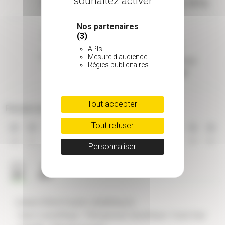
souhaitez activer
Parfumé
Résistant (-9 à -15°C)
Nos partenaires
(3)
APIs
Taille adulte
Mesure d'audience
Type de feuillage
Régies publicitaires
2 à 5 m
Persistant
Tout accepter
Période de floraison
Tout refuser
JAN
FEV
MAR
AVR
MAI
JUI
JUI
AOU
SEP
OCT
NOV
DEC
Personnaliser
CARACTÉRISTIQUES GÉNÉRALES
- Nom scientifique : Pittosporum tenuifolium 'Gold Star'