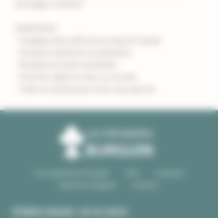
arrosages modérés
AVANTAGES
- Feuillage décoratif tout au long de l'année
- Floraison parfumée au printemps
- Résistant et facile d'entretien
- Peut être utilisé en haie ou en isolé
- Tolère la sécheresse et les sols pauvres
Les pépinières Burguin
CGV
Livraison
Mentions légales
Contact
PÉPINIÈRE BURGUIN • SITE DE CRAC'H