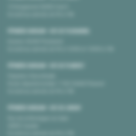
10 Kerguinoret 56950 Crac’h
Du lundi au samedi, de 9h à 18h
PÉPINIÈRE BURGUIN • SITE DE PLOUHARNEL
Kerarno 56340 Plouharnel
Du lundi au samedi, de 9h à 12H30 et 13H30 à 18h
PÉPINIÈRE BURGUIN • SITE DE PLUNERET
Pépinière Chèvrefeuille
Route départementale 17 BIS 56400 Pluneret
Du lundi au samedi, de 9h à 18h
PÉPINIÈRE BURGUIN • SITE DE LORIENT
Rue de la Montagne du Salut
56850 Caudan
Du lundi au samedi, de 9h à 18h