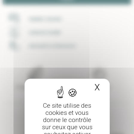
PAIEMENT SÉCURISÉ
LIVRAISON SOIGNÉE
UNE ÉQUIPE À VOTRE ECOUTE
X
Masquer 
Couleur de feuillage
Exposition
Vert
Soleil
Ce site utilise des
cookies et vous
donne le contrôle
sur ceux que vous
Parfum
Rusticité