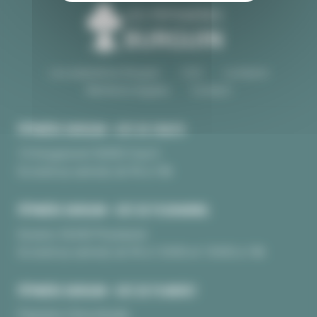
Les pépinières Burguin
CGV
Livraison
Mentions légales
Contact
PÉPINIÈRE BURGUIN • SITE DE CRAC'H
10 Kerguinoret 56950 Crac’h
Du lundi au samedi, de 9h à 18h
PÉPINIÈRE BURGUIN • SITE DE PLOUHARNEL
Kerarno 56340 Plouharnel
Du lundi au samedi, de 9h à 12H30 et 13H30 à 18h
PÉPINIÈRE BURGUIN • SITE DE PLUNERET
Pépinière Chèvrefeuille