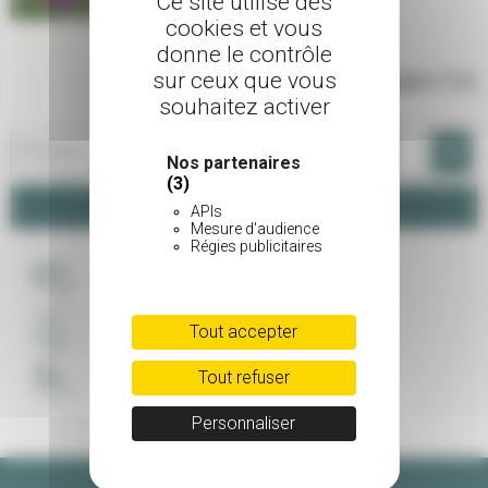
Ce site utilise des
cookies et vous
donne le contrôle
sur ceux que vous
14,00 €
TTC
souhaitez activer
-
+
Pot de 3 L
Nos partenaires
(3)
Panier
APIs
Mesure d'audience
Régies publicitaires
PAIEMENT SÉCURISÉ
Tout accepter
LIVRAISON SOIGNÉE
Tout refuser
UNE ÉQUIPE À VOTRE ECOUTE
Personnaliser