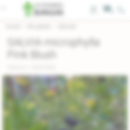
Panneau de gestion des cookies
0
Accueil
›
Nos plantes
›
Arbustes
SALVIA microphylla
Pink Blush
Réference : SAMICPINBL