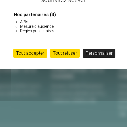
PAIEMENT SÉCURISÉ
Nos partenaires
(3)
APIs
Mesure d'audience
Régies publicitaires
Tout accepter
Tout refuser
Personnaliser
E BURGUIN • SITE DE
PÉPINIÈRE BURGUIN • SITE DE
PÉPI
PLOUHARNEL
PLU
uinoret 56950 Crac’h
Kerarno 56340 Plouharnel
Pépi
 au samedi, de 9h à
Du lundi au samedi, de 9h à
Rou
12H30 et 13H30 à 18h
564
Du l
18h