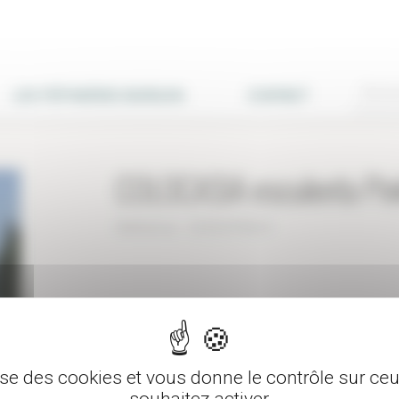
LES PÉPINIÈRES BURGUIN
CONTACT
COLOCASIA esculenta Pin
Réference : COESCPINCH
Pot de 3 L
Quanti
lise des cookies et vous donne le contrôle sur c
souhaitez activer