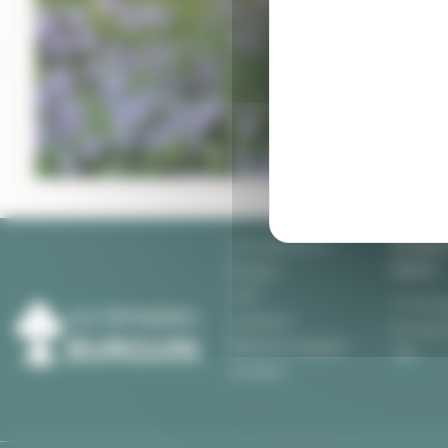
PÉPINIÈR
Les pépinières
CRAC'H
Burguin
CGV
10 Kerg
Livraison
Du lundi
Mentions légales
18h
Contact