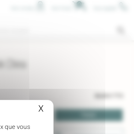
0
Mon compte
Mon Panier
Nous appeler
k China
38,00 €
TTC
X
Masquer le bandeau de
-
+
Panier
té
eux que vous