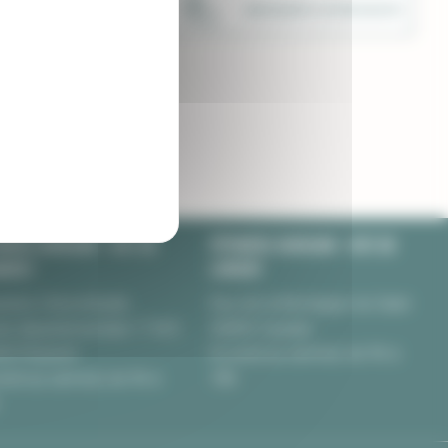
LIVRAISON SOIGNÉE
UNE ÉQUIPE À VOTRE ECOUTE
NIÈRE BURGUIN • SITE DE
PÉPINIÈRE BURGUIN • SITE DE
NERET
LORIENT
nière Chèvrefeuille
Rue de la Montagne du Salut
te départementale 17 BIS
56850 Caudan
00 Pluneret
Du lundi au samedi, de 9h à
undi au samedi, de 9h à
18h