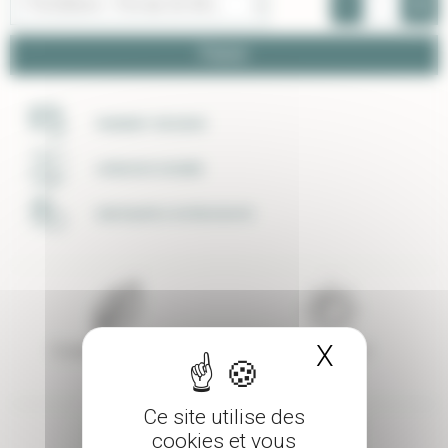
-
+
Panier
PAIEMENT SÉCURISÉ
LIVRAISON SOIGNÉE
UNE ÉQUIPE À VOTRE ECOUTE
X
Masquer 
Couleur de feuillage
Exposition
Vert
Soleil
Ce site utilise des
cookies et vous