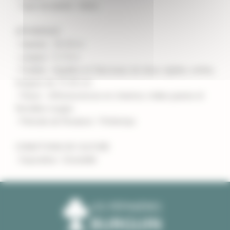
- Type de plante : Arbre
APPARENCE
- Hauteur : 20-35 m
- Largeur : 5-15 m
- Feuilles : Aiguilles en faisceaux de deux, rigides, vertes,
longues de 15-30 cm
- Fleurs : Inflorescences en chatons, mâles jaunes et
femelles rouges
- Période de floraison : Printemps
CONDITIONS DE CULTURE
- Exposition : Ensoleillé