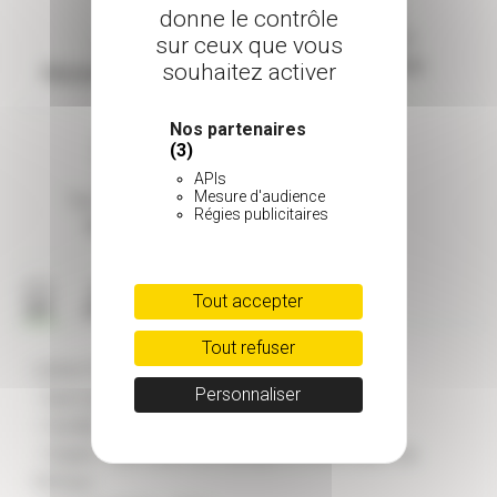
donne le contrôle
Taille adulte
sur ceux que vous
Rusticité
Plus de 10 m
souhaitez activer
Résistant (-9 à -15°C)
Nos partenaires
(3)
APIs
Mesure d'audience
Type de feuillage
Régies publicitaires
Persistant
Tout accepter
Tout refuser
CARACTÉRISTIQUES GÉNÉRALES
Personnaliser
- Nom scientifique : Pinus pinaster
- Famille : Pinaceae
- Origine : Sud-ouest de l'Europe et Nord-ouest de
l'Afrique