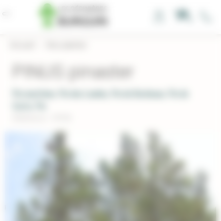
Panneau de gestion des cookies
0
Accueil
›
Nos plantes
PINUS pinaster
Pin maritime, Pin des Landes, Pin de Bordeaux, Pin de
Corte, Pin
Réference : PIPIN