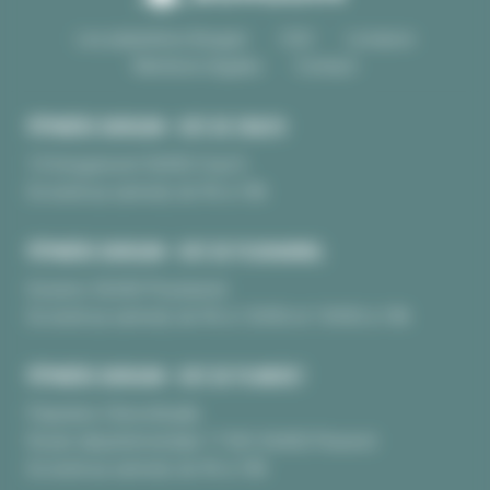
Les pépinières Burguin
CGV
Livraison
Mentions légales
Contact
PÉPINIÈRE BURGUIN • SITE DE CRAC'H
10 Kerguinoret 56950 Crac’h
Du lundi au samedi, de 9h à 18h
PÉPINIÈRE BURGUIN • SITE DE PLOUHARNEL
Kerarno 56340 Plouharnel
Du lundi au samedi, de 9h à 12H30 et 13H30 à 18h
PÉPINIÈRE BURGUIN • SITE DE PLUNERET
Pépinière Chèvrefeuille
Route départementale 17 BIS 56400 Pluneret
Du lundi au samedi, de 9h à 18h