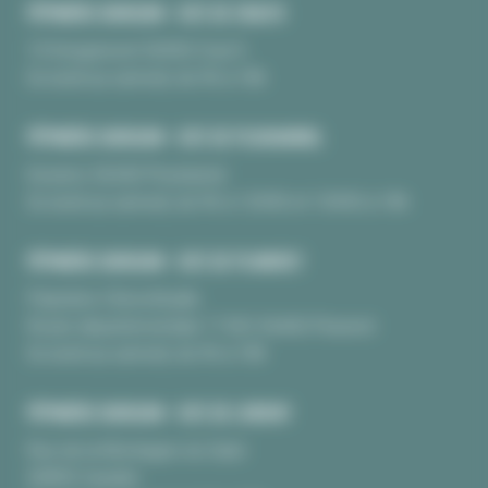
PÉPINIÈRE BURGUIN • SITE DE CRAC'H
10 Kerguinoret 56950 Crac’h
Du lundi au samedi, de 9h à 18h
PÉPINIÈRE BURGUIN • SITE DE PLOUHARNEL
Kerarno 56340 Plouharnel
Du lundi au samedi, de 9h à 12H30 et 13H30 à 18h
PÉPINIÈRE BURGUIN • SITE DE PLUNERET
Pépinière Chèvrefeuille
Route départementale 17 BIS 56400 Pluneret
Du lundi au samedi, de 9h à 18h
PÉPINIÈRE BURGUIN • SITE DE LORIENT
Rue de la Montagne du Salut
56850 Caudan