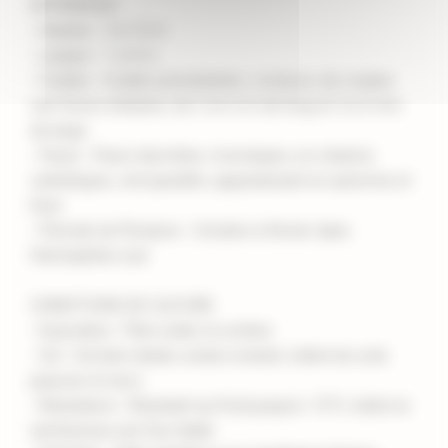
APPARENCE
- Hauteur : 2 à 10 m
- Largeur : 1 à 4 m
- Feuilles : Feuilles persistantes, coriaces, de couleur
vert foncé, linéaires, de 2 à 6 cm de long et 2 à 3 mm
de large
- Fleurs : Fleurs discrètes, monoïques, en chatons
cylindriques, vert-jaunâtre, apparaissant en automne et
hiver
- Période de floraison : Octobre à février dans
l'hémisphère sud
CONDITIONS DE CULTURE
- Exposition : Plein soleil, mi-ombre
- Sol : Sol bien drainé, acide à neutre, tolère les sols
pauvres et secs
- Résistance : Résistant au froid jusqu'à -10°C, tolère la
sécheresse une fois établi