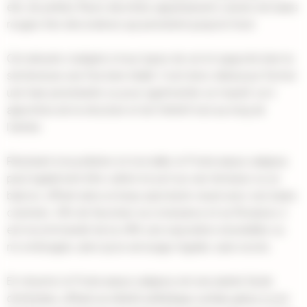
été, de petites fleurs discrètes apparaissent, suivies de baies
rouges très décoratives qui persistent jusqu'en hiver.
Cet arbuste s'adapte à tous types de sol et supporte bien la
sécheresse une fois bien établi. Il est donc idéal pour former
une haie persistante ou pour agrémenter un massif, où il
apportera de la structure et de l'intérêt tout au long de
l'année.
Résistant à la pollution et à la taille, le Podocarpus salignus
peut également être cultivé en pot sur une terrasse ou un
balcon, offrant ainsi un beau spectacle visuel avec ses baies
colorées. Afin de favoriser sa croissance et sa floraison, il
est recommandé de lui offrir une exposition ensoleillée ou
mi-ombragée, ainsi qu'un arrosage régulier, sans excès.
En résumé, le Podocarpus salignus est une plante facile
d'entretien, offrant un intérêt esthétique certain grâce à son