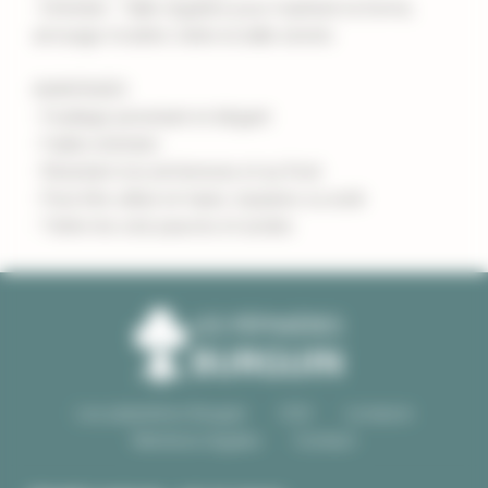
- Entretien : Taille régulière pour maintenir la forme,
arrosage modéré, tolère la taille sévère
AVANTAGES
- Feuillage persistant et élégant
- Faible entretien
- Résistant à la sécheresse et au froid
- Peut être utilisé en haies, topiaires ou isolé
- Tolère les sols pauvres et acides
Les pépinières Burguin
CGV
Livraison
Mentions légales
Contact