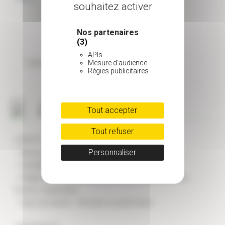
souhaitez activer
Nos partenaires
(3)
APIs
Couleur de feuillage
Mesure d'audience
Régies publicitaires
Vert
Tout accepter
Tout refuser
CARACTÉRISTIQUES GÉNÉRALES
Personnaliser
- Nom scientifique : Podocarpus salignus
- Famille : Podocarpaceae
- Origine : Andes centrales et méridionales (Pérou,
Bolivie, Argentine)
- Type de plante : Arbuste ou petit arbre