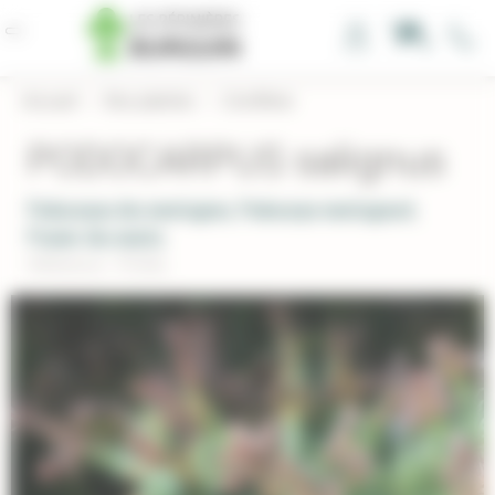
Panneau de gestion des cookies
0
Accueil
›
Nos plantes
›
Conifères
PODOCARPUS salignus
Podocarpus des montagnes, Podocarpe montagnard,
Prunier des monta
Réference : POSAL