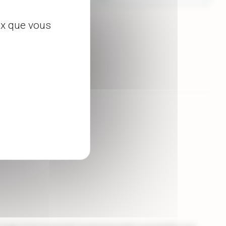
eux que vous