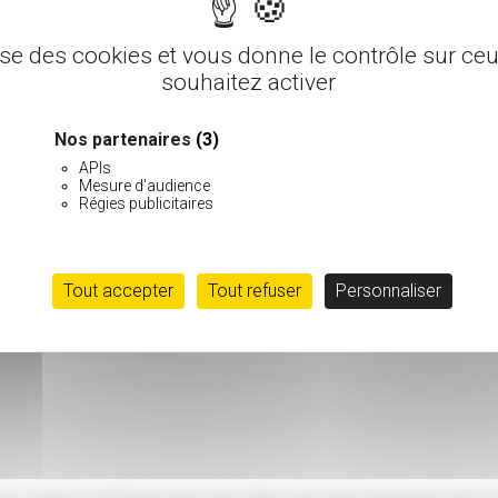
lise des cookies et vous donne le contrôle sur c
souhaitez activer
Nos partenaires
(3)
APIs
Mesure d'audience
Régies publicitaires
Tout accepter
Tout refuser
Personnaliser
et Dracaena reflexcaulis