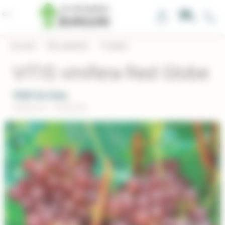
Panneau de gestion des cookies
0
Accueil
›
Nos plantes
›
Fruitiers
VITIS vinifera Red Globe
VIGNE Red Globe
Réference : VIXREDGL