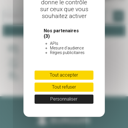
donne le contrôle
sur ceux que vous
-
+
souhaitez activer
Pot de 2 L
Panier
Nos partenaires
(3)
APIs
Mesure d'audience
PAIEMENT SÉCURISÉ
Régies publicitaires
LIVRAISON SOIGNÉE
Tout accepter
UNE ÉQUIPE À VOTRE ECOUTE
Tout refuser
Personnaliser