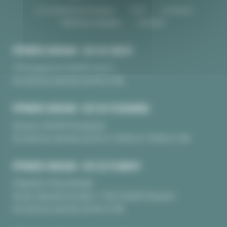
Les pépinières Burguin
CGV
Livraison
Mentions légales
Contact
PÉPINIÈRE BURGUIN • SITE DE CRAC'H
10 Kerguinoret 56950 Crac’h
Du lundi au samedi, de 9h à 18h
PÉPINIÈRE BURGUIN • SITE DE PLOUHARNEL
Kerarno 56340 Plouharnel
Du lundi au samedi, de 9h à 12H30 et 13H30 à 18h
PÉPINIÈRE BURGUIN • SITE DE PLUNERET
Pépinière Chèvrefeuille
Route départementale 17 BIS 56400 Pluneret
Du lundi au samedi, de 9h à 18h