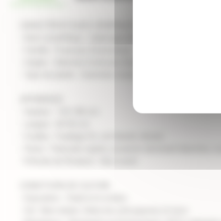
CARACTÉRISTIQUES GÉNÉRALES
- Nom scientifique : Calamagrostis acutiflora 'Karl Foerster
- Famille : Poaceae (Graminées)
- Origine : Sélection horticole, Europe
- Type de plante : Graminée vivace
APPARENCE
- Hauteur : 120-180 cm
- Largeur : 60-90 cm
- Feuilles : Feuillage fin, vert bleuté, dressé
- Fleurs : Panicules rigides, pourpres devenant blanches, 
- Période de floraison : Mai à août
CONDITIONS DE CULTURE
- Exposition : Soleil à mi-ombre
- Sol : Bien drainé, tolère les sols pauvres et secs