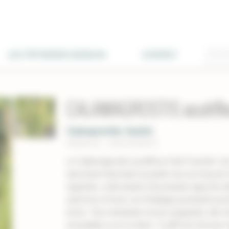
LES PÉPINIÈRES BURGUIN
CONTACT
CALAMAGROSTIS acutiflor
Calamagrostide, Gourbet
Réference : CAACUKARFO
Le Calamagrostis acutiflora 'Karl Foerster' e
spectacle fascinant au jardin tout au long de
argentés, cette plante structurante apporte 
automne et hiver, son feuillage persistant pren
bruns. Très résistante et peu exigeante, elle t
ensoleillée ou mi-ombre. Il suffit de l'arrose