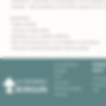
- Résistance : Résistante au froid (jusqu'à -20°C), tolérant
- Entretien : Taille facultative en fin d'hiver, diviser tous les 
AVANTAGES
- Faible entretien
- Floraison longue durée
- Résistance aux conditions difficiles
- Effet ornemental grâce à son feuillage et sa floraison
- Structure verticale intéressante dans les jardins
PÉPINIÈR
Les pépinières
CRAC'H
Burguin
CGV
10 Kerg
Livraison
Du lundi
Mentions légales
18h
Contact