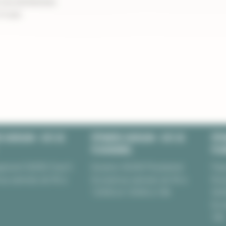
e à la sécheresse
3-4 ans
E BURGUIN • SITE DE
PÉPINIÈRE BURGUIN • SITE DE
PÉPI
PLOUHARNEL
PLU
uinoret 56950 Crac’h
Kerarno 56340 Plouharnel
Pépi
 au samedi, de 9h à
Du lundi au samedi, de 9h à
Rou
12H30 et 13H30 à 18h
564
Du l
18h