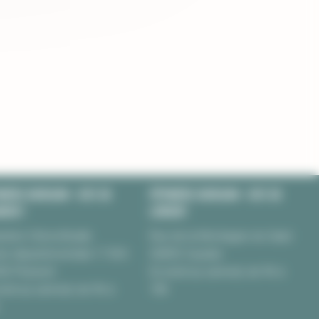
NIÈRE BURGUIN • SITE DE
PÉPINIÈRE BURGUIN • SITE DE
NERET
LORIENT
nière Chèvrefeuille
Rue de la Montagne du Salut
te départementale 17 BIS
56850 Caudan
00 Pluneret
Du lundi au samedi, de 9h à
undi au samedi, de 9h à
18h