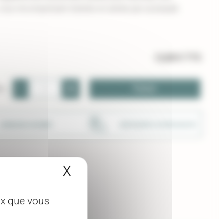
e, vous récompensant d'année en année par sa beauté
12,00 €
TTC
-
+
Panier
té
LIVRAISON SOIGNÉE
UNE ÉQUIPE À VOTRE ECOUTE
X
Masquer le bandeau de
eux que vous