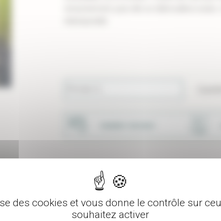
enracinement, puis elle se débrouillera seul
intemporelle.
Pot de 2 L
Quanti
PAIEMENT SÉCURISÉ
lise des cookies et vous donne le contrôle sur c
souhaitez activer