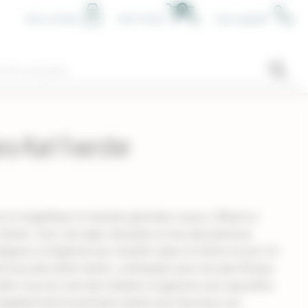
0
Mon compte
Mon Panier
Nous appeler
a Karl Foerster
st un magnifique et robuste graminée vivace, offrant un
 l'année. Avec ses tiges dressées et ses épis plumeux
élégance et légèreté aux massifs, haies et même en pot. En
d une jolie teinte dorée, contrastant avec les épis floraux
olère tous les sols bien drainés et apprécie une exposition
r régulièrement la première année pour favoriser son