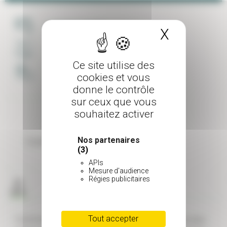
PAIEMENT SÉCURISÉ
X
Masquer 
LIVRAISON SOIGNÉE
Ce site utilise des
UNE ÉQUIPE À VOTRE ECOUTE
cookies et vous
donne le contrôle
sur ceux que vous
souhaitez activer
Nos partenaires
Couleur de feuillage
(3)
Vert
APIs
Mesure d'audience
Régies publicitaires
Tout accepter
Commencez par creuser un trou deux à trois fois plus