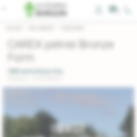
Panneau de gestion des cookies
0
Accueil
›
Nos plantes
›
Graminées
CAREX petriei Bronze
Form
CAREX petriei Bronze Form
Réference : CAPETBROFO