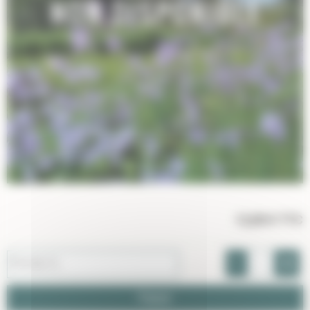
12,00 €
TTC
-
+
Pot de 2 L
Panier