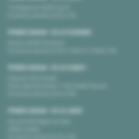
10 Kerguinoret 56950 Crac’h
Du lundi au samedi, de 9h à 18h
PÉPINIÈRE BURGUIN • SITE DE PLOUHARNEL
Kerarno 56340 Plouharnel
Du lundi au samedi, de 9h à 12H30 et 13H30 à 18h
PÉPINIÈRE BURGUIN • SITE DE PLUNERET
Pépinière Chèvrefeuille
Route départementale 17 BIS 56400 Pluneret
Du lundi au samedi, de 9h à 18h
PÉPINIÈRE BURGUIN • SITE DE LORIENT
Rue de la Montagne du Salut
56850 Caudan
Du lundi au samedi, de 9h à 18h