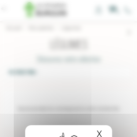
Panneau de gestion des cookies
0
Accueil
›
Nos plantes
›
Légumes
LÉGUMES
Découvrez notre sélection
FILTRER PAR :
Aucun produit ne correspond à votre recherche
X
Masquer 