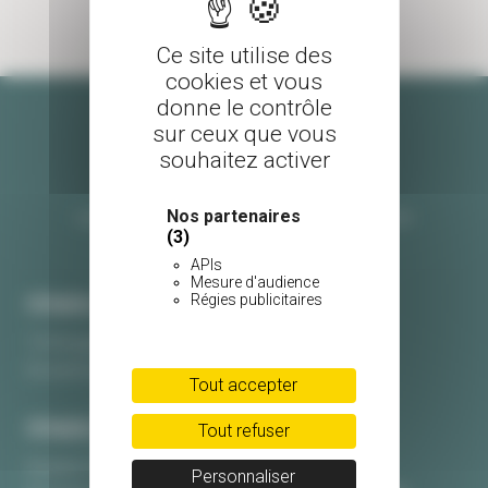
Ce site utilise des
cookies et vous
donne le contrôle
sur ceux que vous
souhaitez activer
Nos partenaires
Les pépinières Burguin
CGV
Livraison
(3)
Mentions légales
Contact
APIs
Mesure d'audience
Régies publicitaires
PÉPINIÈRE BURGUIN • SITE DE CRAC'H
10 Kerguinoret 56950 Crac’h
Du lundi au samedi, de 9h à 18h
Tout accepter
PÉPINIÈRE BURGUIN • SITE DE PLOUHARNEL
Tout refuser
Kerarno 56340 Plouharnel
Personnaliser