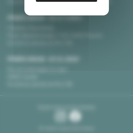
Du lundi au samedi, de 9h à 12H30 et 13H30 à 18h
PÉPINIÈRE BURGUIN • SITE DE PLUNERET
Pépinière Chèvrefeuille
Route départementale 17 BIS 56400 Pluneret
Du lundi au samedi, de 9h à 18h
PÉPINIÈRE BURGUIN • SITE DE LORIENT
Rue de la Montagne du Salut
56850 Caudan
Du lundi au samedi, de 9h à 18h
Suivez-nous sur les réseaux
© Création Aquila Informatique