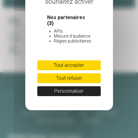
souhaitez activer
Panier
Nos partenaires
(3)
PAIEMENT SÉCURISÉ
APIs
Mesure d'audience
LIVRAISON SOIGNÉE
Régies publicitaires
UNE ÉQUIPE À VOTRE ECOUTE
Tout accepter
Tout refuser
Personnaliser
Les pépinières Burguin
CGV
Livraison
Mentions légales
Contact
PÉPINIÈRE BURGUIN • SITE DE CRAC'H