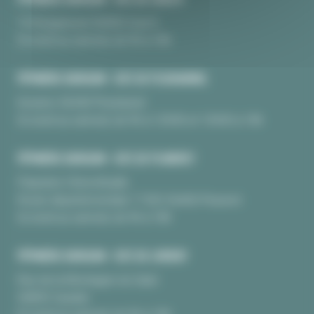
10 Kerguinoret 56950 Crac’h
Du lundi au samedi, de 9h à 18h
PÉPINIÈRE BURGUIN • SITE DE PLOUHARNEL
Kerarno 56340 Plouharnel
Du lundi au samedi, de 9h à 12H30 et 13H30 à 18h
PÉPINIÈRE BURGUIN • SITE DE PLUNERET
Pépinière Chèvrefeuille
Route départementale 17 BIS 56400 Pluneret
Du lundi au samedi, de 9h à 18h
PÉPINIÈRE BURGUIN • SITE DE LORIENT
Rue de la Montagne du Salut
56850 Caudan