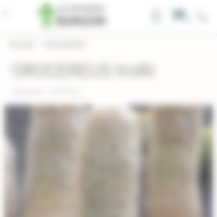
Panneau de gestion des cookies
0
Accueil
›
Nos plantes
OROCEREUS trollii
Réference : ORTROLL