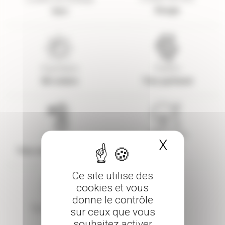
Rouge
Vert
Exposition
Parfum
Mi-ombre
Très parfumé
Taille adulte
Rusticité
X
Masquer 
1 à 2 m
Très résistant (>-15°C)
Ce site utilise des
cookies et vous
donne le contrôle
Type de feuillage
sur ceux que vous
Caduc
souhaitez activer