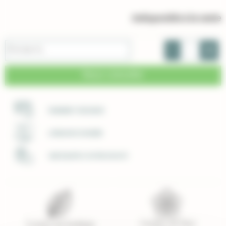
Indisponible à la vente
-
+
Pot de 4 L
Nous consulter
PAIEMENT SÉCURISÉ
LIVRAISON SOIGNÉE
UNE ÉQUIPE À VOTRE ECOUTE
Couleur de fleur
Couleur de feuillage