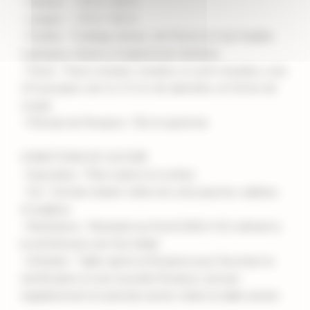
- Hauteur : 1,20 à 1,50 m
- Largeur : 1,20 à 1,50 m
- Feuilles : Feuillage dense, vert foncé et mat, feuilles
caduques, lobées et légèrement dentées
- Fleurs : Fleurs simples, doubles ou semi-doubles, rose
vif à pourpre, de 6 à 10 cm de diamètre, en forme de
coupe
- Période de floraison : Été et automne
CONDITIONS DE CULTURE
- Exposition : Plein soleil à mi-ombre
- Sol : Sol bien drainé, tolère les sols pauvres, sableux
et argileux
- Résistance : Résistant au froid (USDA 4-9), tolérant à
la sécheresse une fois établi
- Entretien : Tailler après la floraison pour favoriser la
ramification et une nouvelle floraison, arroser
régulièrement en période sèche, tolère la taille sévère