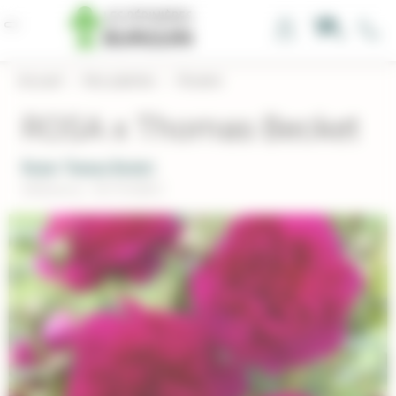
Panneau de gestion des cookies
0
Accueil
›
Nos plantes
›
Rosiers
ROSA x Thomas Becket
Rosier Thomas Becket
Réference : ROTHOBEC