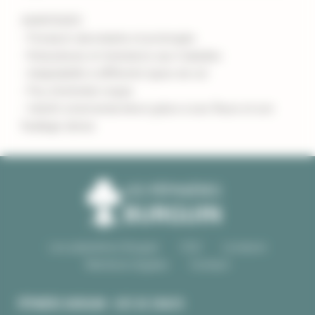
AVANTAGES
- Floraison abondante et prolongée
- Robustesse et résistance aux maladies
- Adaptabilité à différents types de sol
- Peu d'entretien requis
- Intérêt ornemental élevé grâce à ses fleurs et son
feuillage dense
Les pépinières Burguin
CGV
Livraison
Mentions légales
Contact
PÉPINIÈRE BURGUIN • SITE DE CRAC'H