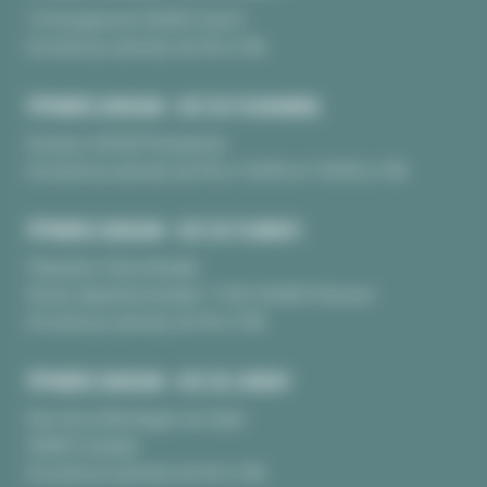
10 Kerguinoret 56950 Crac’h
Du lundi au samedi, de 9h à 18h
PÉPINIÈRE BURGUIN • SITE DE PLOUHARNEL
Kerarno 56340 Plouharnel
Du lundi au samedi, de 9h à 12H30 et 13H30 à 18h
PÉPINIÈRE BURGUIN • SITE DE PLUNERET
Pépinière Chèvrefeuille
Route départementale 17 BIS 56400 Pluneret
Du lundi au samedi, de 9h à 18h
PÉPINIÈRE BURGUIN • SITE DE LORIENT
Rue de la Montagne du Salut
56850 Caudan
Du lundi au samedi, de 9h à 18h