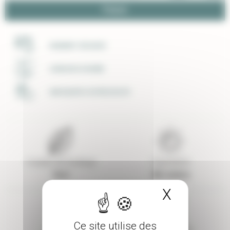
Panier
PAIEMENT SÉCURISÉ
LIVRAISON SOIGNÉE
UNE ÉQUIPE À VOTRE ECOUTE
Couleur de feuillage
Exposition
Vert
Mi-ombre
X
Masquer 
Ce site utilise des
Taille adulte