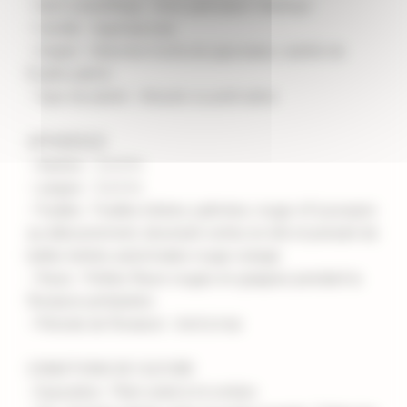
- Nom scientifique : Acer palmatum 'Deshojo'
- Famille : Sapindaceae
- Origine : Sélection horticole japonaise, variété de
Érable palmé
- Type de plante : Arbuste ou petit arbre
APPARENCE
- Hauteur : 2 à 4 m
- Largeur : 2 à 3 m
- Feuilles : Feuilles lobées, palmées, rouge vif à pourpre
au débourrement, devenant vertes en été et prenant de
belles teintes automnales rouge orangé.
- Fleurs : Petites fleurs rouges en grappes pendant la
floraison printanière.
- Période de floraison : Avril à mai
CONDITIONS DE CULTURE
- Exposition : Plein soleil à mi-ombre