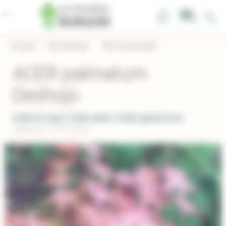
Panneau de gestion des cookies
0
Accueil
›
Nos plantes
›
Terre de bruyère
ACER palmatum
Deshojo
Erable du Japon, Erable palmé, Erable japonais lisse
Réference : ACPALDES