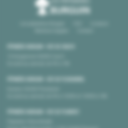
Les pépinières Burguin
CGV
Livraison
Mentions légales
Contact
PÉPINIÈRE BURGUIN • SITE DE CRAC'H
10 Kerguinoret 56950 Crac’h
Du lundi au samedi, de 9h à 18h
PÉPINIÈRE BURGUIN • SITE DE PLOUHARNEL
Kerarno 56340 Plouharnel
Du lundi au samedi, de 9h à 12H30 et 13H30 à 18h
PÉPINIÈRE BURGUIN • SITE DE PLUNERET
Pépinière Chèvrefeuille