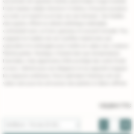
de prendre de superbes teintes automnales rouge écarlate.
D'une hauteur adulte d'environ 3 mètres, il trouvera sa place
en isolé, en massif ou en bac sur une terrasse. Ses feuilles
découpées offrent un attrait esthétique indéniable,
contrastant avec un tronc gracieux et souvent torsadé. Peu
exigeant en matière de sol, il préfère néanmoins une
exposition mi-ombragée pour mettre en valeur ses couleurs
flamboyantes. Rustique, il résiste bien aux températures
hivernales, mais appréciera d'être protégé des vents froids
et secs. Admiré pour son élégance et sa capacité à égayer
les espaces extérieurs, l'Acer palmatum Deshojo est une
valeur sûre pour les amoureux des plantes à l'allure raffinée.
133,00 €
TTC
-
+