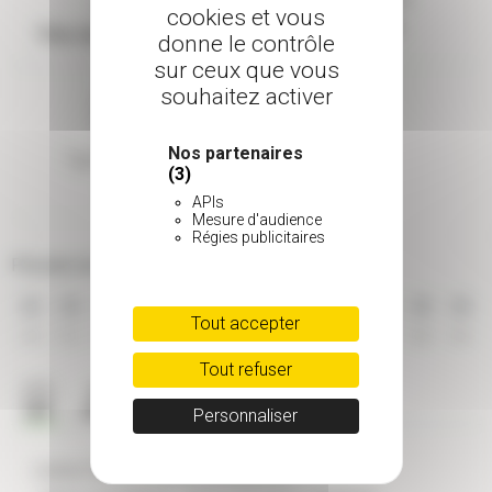
Rusticité
cookies et vous
5 à 10 m
Très résistant (>-15°C)
donne le contrôle
sur ceux que vous
souhaitez activer
Nos partenaires
Type de feuillage
(3)
Caduc
APIs
Mesure d'audience
Régies publicitaires
Période de floraison
Tout accepter
JAN
FEV
MAR
AVR
MAI
JUI
JUI
AOU
SEP
OCT
NOV
DEC
Tout refuser
Personnaliser
CARACTÉRISTIQUES GÉNÉRALES