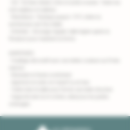
- Sol : Sol bien drainé, riche et acide à neutre. Tolère les
sols argileux et sableux.
- Résistance : Rustique jusqu'à -15°C, tolère la
sécheresse une fois établi.
- Entretien : Arrosage régulier, taille légère après la
floraison pour maintenir la forme.
AVANTAGES
- Feuillage décoratif avec ses belles couleurs au fil des
saisons
- Résistant et facile à entretenir
- Apprécié en isolé, en massif ou en bac
- Tolère bien la taille pour former une belle structure
- Supporte bien la mi-ombre, idéal pour les jardins
ombragés.