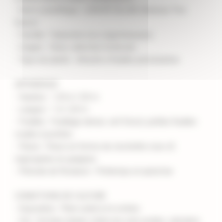
- Nom scientifique : LOROPETALUM chinense 'Fire
Dance'
- Famille : Fabacées (ou Légumineuses)
- Origine : Chine, sélection horticole
- Type de plante : Arbuste à feuilles persistantes
APPARENCE
- Hauteur : 1,20 à 1,50 m
- Largeur : 1 à 1,20 m
- Feuilles : Feuillage dense, vert foncé, petites feuilles
ovales à pointes
- Fleurs : Fleurs en forme de clochette rose vif,
regroupées en grappes
- Période de floraison : Printemps et automne
CONDITIONS DE CULTURE
- Exposition : Plein soleil à mi-ombre
- Sol : Sol bien drainé, tolère les sols acides, calcaires