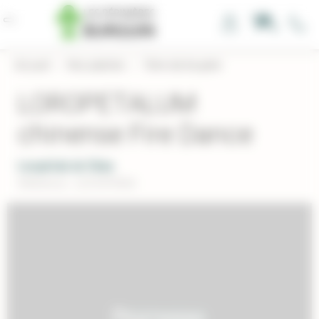
Panneau de gestion des cookies
0
Accueil
›
Nos plantes
›
Terre de bruyère
LOROPETALUM
chinense Fire Dance
Loropétale de Chine
Réference : LOCHIFIRDA