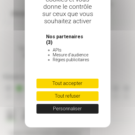
Taille adulte
donne le contrôle
Rusticité
2 à 5 m
sur ceux que vous
Résistant (-9 à -15°C)
souhaitez activer
Nos partenaires
(3)
Type de feuillage
APIs
Mesure d'audience
Persistant
Régies publicitaires
Période de floraison
Tout accepter
Tout refuser
JAN
FEV
MAR
AVR
MAI
JUI
JUI
AOU
SEP
OCT
NOV
DEC
Personnaliser
CARACTÉRISTIQUES GÉNÉRALES