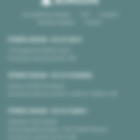
Les pépinières Burguin
CGV
Livraison
Mentions légales
Contact
PÉPINIÈRE BURGUIN • SITE DE CRAC'H
10 Kerguinoret 56950 Crac’h
Du lundi au samedi, de 9h à 18h
PÉPINIÈRE BURGUIN • SITE DE PLOUHARNEL
Kerarno 56340 Plouharnel
Du lundi au samedi, de 9h à 12H30 et 13H30 à 18h
PÉPINIÈRE BURGUIN • SITE DE PLUNERET
Pépinière Chèvrefeuille
Route départementale 17 BIS 56400 Pluneret
Du lundi au samedi, de 9h à 18h