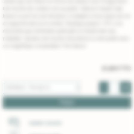
tandis que ses fleurs en forme de rubans rose vif apportent
une touche de couleur vive au jardin. Idéal en massif, haie
basse ou pot sur une terrasse, il s'adapte à tous types de sol
et supporte bien la mi-ombre. Rustique jusqu'à -10°C, il ne
nécessite pas d'entretien particulier et résiste bien aux
maladies. Ajoutez une touche d'exotisme à votre jardin avec
ce magnifique Loropetalum 'Fire Dance'.
21,00 €
TTC
-
+
Panier
PAIEMENT SÉCURISÉ