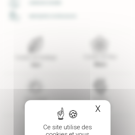
LIVRAISON SOIGNÉE
UNE ÉQUIPE À VOTRE ECOUTE
Couleur de fleur
Couleur de feuillage
Blanc
Vert
Exposition
Parfum
X
Masquer 
Mi-ombre
Parfumé
Ce site utilise des
cookies et vous