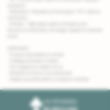
et pauvres
- Résistance : Résistant au froid jusqu'à -10°C, tolère la
sécheresse
- Entretien : Taille légère après la floraison pour
favoriser la ramification, arrosages réguliers en période
sèche
AVANTAGES
- Floraison abondante et colorée
- Feuillage persistant et dense
- Peu exigeant en matière de sol
- Résistant au froid et à la sécheresse
- Adapté aux petits jardins et espaces restreints