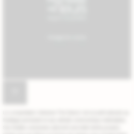
Le Loropetalum chinense 'Fire Dance' est un petit arbuste au
feuillage persistant et aux attraits ornementaux indéniables.
Ses feuilles vernissées arborent une belle teinte pourpre,