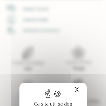
PAIEMENT SÉCURISÉ
LIVRAISON SOIGNÉE
UNE ÉQUIPE À VOTRE ECOUTE
Couleur de fleur
Couleur de feuillage
Rouge
Vert
X
Masquer 
Exposition
Rusticité
Ombre
Très résistant (>-15°C)
Ce site utilise des