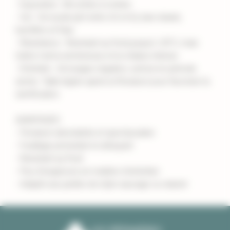
- Exposition : Mi-ombre à ombre
- Sol : Sol acide (pH entre 4,5 et 6), bien drainé,
humifère et frais.
- Résistance : Résistant au froid jusqu'à -20°C, mais
tolère mal la sécheresse et la chaleur intense.
- Entretien : Arrosages réguliers, surtout en période
sèche. Taille légère après la floraison pour favoriser la
ramification.
AVANTAGES
- Floraison abondante et spectaculaire
- Feuillage persistant et attrayant
- Résistant au froid
- Peu d'exigences en matière d'entretien
- Adapté aux jardins de style sauvage ou naturel