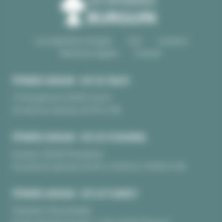
Les pépinières Burguin
CGV
Livraison
Mentions légales
Contact
PÉPINIÈRE BURGUIN • SITE DE CRAC'H
10 Kerguinoret 56950 Crac’h
Du lundi au samedi, de 9h à 18h
PÉPINIÈRE BURGUIN • SITE DE PLOUHARNEL
Kerarno 56340 Plouharnel
Du lundi au samedi, de 9h à 12H30 et 13H30 à 18h
PÉPINIÈRE BURGUIN • SITE DE PLUNERET
Pépinière Chèvrefeuille