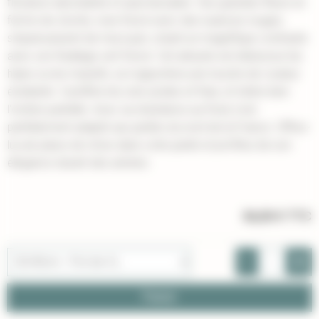
floraison abondante et spectaculaire. Ses grandes fleurs en
forme de cloche, rose foncé avec des nuances rouges,
s'épanouissent de mai à juin, créant un magnifique contraste
avec son feuillage vert foncé. Cet arbuste est idéal pour les
haies ou les massifs, où il apportera une touche de couleur
éclatante. Il préfère les sols acides et frais, et tolère bien
l'ombre partielle. Avec sa résistance au froid, il est
parfaitement adapté aux jardins du nord de la France. Offrez-
lui une place de choix dans votre jardin et profitez de son
élégance durant des années.
36,00 €
TTC
-
+
Panier