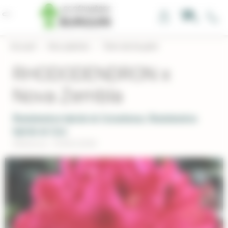
Panneau de gestion des cookies
0
Accueil
›
Nos plantes
›
Terre de bruyère
RHODODENDRON x
Nova Zembla
Rhododendron hybride de Catawbiense, Rhododendron
hybride de Cata
Réference : RHNOVZEM