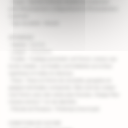
- Origine : Hybride horticole, résultat du croisement
entre Rhododendron schlippenbachii et Rhododendron
maximum.
- Type de plante : Arbuste
APPARENCE
- Hauteur : 2 à 3 m
- Largeur : 1,5 à 2,5 m
- Feuilles : Feuillage persistant, vert foncé, coriace, aux
bords ondulés. Les feuilles sont brillantes sur la face
supérieure et mates en dessous.
- Fleurs : Fleurs en forme de clochette, groupées en
grappes terminales compactes. Elles sont de couleur
rose foncé, avec des veines plus foncées. Chaque fleur
mesure environ 7 cm de diamètre.
- Période de floraison : Printemps (mai et juin)
CONDITIONS DE CULTURE