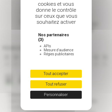
cookies et vous
donne le contrôle
sur ceux que vous
souhaitez activer
Taille adulte
Type de feuillage
1 à 2 m
Persistant
Nos partenaires
(3)
APIs
Période de floraison
Mesure d'audience
Régies publicitaires
JAN
FEV
MAR
AVR
MAI
JUI
JUI
AOU
SEP
OCT
NOV
DEC
Tout accepter
Tout refuser
Personnaliser
CARACTÉRISTIQUES GÉNÉRALES
- Nom scientifique : Rhododendron x Nova Zembla
- Famille : Ericaceae