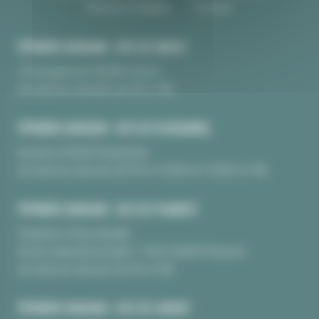
Mentions légales
Contact
PÉPINIÈRE BURGUIN • SITE DE CRAC'H
10 Kerguinoret 56950 Crac’h
Du lundi au samedi, de 9h à 18h
PÉPINIÈRE BURGUIN • SITE DE PLOUHARNEL
Kerarno 56340 Plouharnel
Du lundi au samedi, de 9h à 12H30 et 13H30 à 18h
PÉPINIÈRE BURGUIN • SITE DE PLUNERET
Pépinière Chèvrefeuille
Route départementale 17 BIS 56400 Pluneret
Du lundi au samedi, de 9h à 18h
PÉPINIÈRE BURGUIN • SITE DE LORIENT