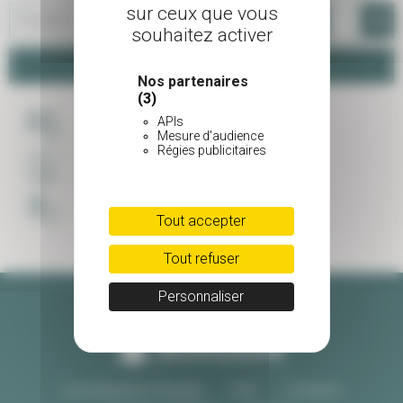
sur ceux que vous
-
+
souhaitez activer
Panier
Nos partenaires
(3)
APIs
PAIEMENT SÉCURISÉ
Mesure d'audience
Régies publicitaires
LIVRAISON SOIGNÉE
UNE ÉQUIPE À VOTRE ECOUTE
Tout accepter
Tout refuser
Personnaliser
Les pépinières Burguin
CGV
Livraison