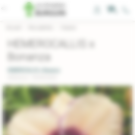
Panneau de gestion des cookies
0
Accueil
›
Nos plantes
›
Vivaces
HEMEROCALLIS x
Bonanza
HEMEROCALLIS x Bonanza
Réference : HEXBONAN